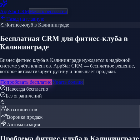
AppStar
CRM
Начать бесплатно
Назад на главную
💪
Фитнес-клуб
в Калининграде
Бесплатная CRM
для фитнес-клуба
в
Калининграде
Бизнес фитнес-клуба в Калининграде нуждается в надёжной
системе учёта клиентов. AppStar CRM — бесплатное решение,
которое автоматизирует рутину и повышает продажи.
Попробовать бесплатно
Узнать больше
Навсегда бесплатно
Без ограничений
💪
База клиентов
Воронка продаж
Автоматизация
Проблема
фитнес-клуба
в Калининграде