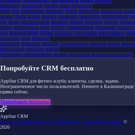
Петербург
Новосибирск
Екатеринбург
Казань
Нижний
Новгород
Челябинск
Самара
Омск
Ростов-на-
Дону
Уфа
Красноярск
Воронеж
Пермь
Волгоград
Краснодар
Сара
Челны
Пенза
Киров
Липецк
Балашиха
Чебоксары
Калининград
Ту
Удэ
Тверь
Магнитогорск
Иваново
Брянск
Белгород
Сургут
Влади
Тагил
Архангельск
Чита
Калуга
Симферополь
Волжский
Смоленс
Ола
Новороссийск
Химки
Таганрог
Сыктывкар
Владикавказ
Сева
на-Амуре
Орёл
Великий
Новгород
Норильск
Нальчик
Благовещенск
Королёв
Псков
Мыти
Камчатский
Армавир
Южно-
Сахалинск
Северодвинск
Абакан
Уссурийск
Каменск-Уральский
Попробуйте CRM бесплатно
AppStar CRM для фитнес-клуба: клиенты, сделки, задачи.
Неограниченное число пользователей. Начните в Калининграде
прямо сейчас.
Попробовать бесплатно
AppStar CRM
Что такое CRM
Сущности CRM
Почему AppStar
Интеграции
©
2026