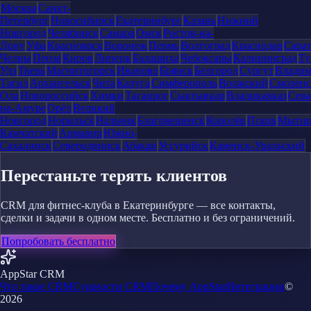
Москва
Санкт-
Петербург
Новосибирск
Екатеринбург
Казань
Нижний
Новгород
Челябинск
Самара
Омск
Ростов-на-
Дону
Уфа
Красноярск
Воронеж
Пермь
Волгоград
Краснодар
Сара
Челны
Пенза
Киров
Липецк
Балашиха
Чебоксары
Калининград
Ту
Удэ
Тверь
Магнитогорск
Иваново
Брянск
Белгород
Сургут
Влади
Тагил
Архангельск
Чита
Калуга
Симферополь
Волжский
Смоленс
Ола
Новороссийск
Химки
Таганрог
Сыктывкар
Владикавказ
Сева
на-Амуре
Орёл
Великий
Новгород
Норильск
Нальчик
Благовещенск
Королёв
Псков
Мыти
Камчатский
Армавир
Южно-
Сахалинск
Северодвинск
Абакан
Уссурийск
Каменск-Уральский
Перестаньте терять клиентов
CRM для фитнес-клуба в Екатеринбурге — все контакты,
сделки и задачи в одном месте. Бесплатно и без ограничений.
Попробовать бесплатно
AppStar CRM
Что такое CRM
Сущности CRM
Почему AppStar
Интеграции
©
2026