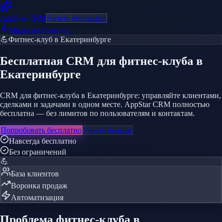
AppStar
CRM
Начать бесплатно
Назад на главную
💪
Фитнес-клуб
в Екатеринбурге
Бесплатная CRM
для фитнес-клуба
в
Екатеринбурге
CRM для фитнес-клуба в Екатеринбурге: управляйте клиентами,
сделками и задачами в одном месте. AppStar CRM полностью
бесплатна — без лимитов по пользователям и контактам.
Попробовать бесплатно
Узнать больше
Навсегда бесплатно
Без ограничений
💪
База клиентов
Воронка продаж
Автоматизация
Проблема
фитнес-клуба
в