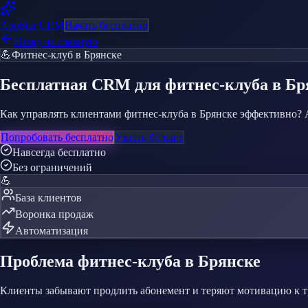
AppStar
CRM
Начать бесплатно
Назад на главную
💪
Фитнес-клуб
в Брянске
Бесплатная CRM
для фитнес-клуба
в Бр
Как управлять клиентами фитнес-клуба в Брянске эффективно? 
Попробовать бесплатно
Узнать больше
Навсегда бесплатно
Без ограничений
💪
База клиентов
Воронка продаж
Автоматизация
Проблема
фитнес-клуба
в Брянске
Клиенты забывают продлить абонемент и теряют мотивацию к 