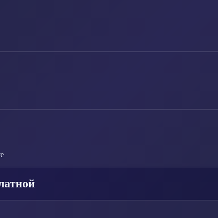
те
латной