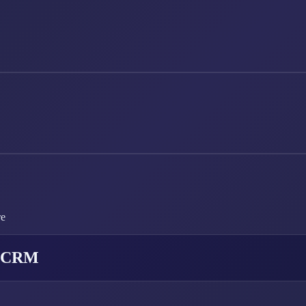
те
а CRM