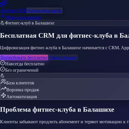
AppStar
CRM
Начать бесплатно
Назад на главную
💪
Фитнес-клуб
в Балашихе
Бесплатная CRM
для фитнес-клуба
в Ба
Цифровизация фитнес-клуба в Балашихе начинается с CRM. AppSt
Попробовать бесплатно
Узнать больше
Навсегда бесплатно
Без ограничений
💪
База клиентов
Воронка продаж
Автоматизация
Проблема
фитнес-клуба
в Балашихе
Клиенты забывают продлить абонемент и теряют мотивацию к 