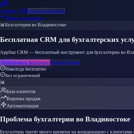
AppStar
CRM
Начать бесплатно
Назад на главную
📊
Бухгалтерия
во Владивостоке
Бесплатная CRM
для бухгалтерских усл
AppStar CRM — бесплатный инструмент для бухгалтерии во Влади
Попробовать бесплатно
Узнать больше
Навсегда бесплатно
Без ограничений
📊
База клиентов
Воронка продаж
Автоматизация
Проблема
бухгалтерии
во Владивостоке
Бухгалтеры тратят много времени на координацию с клиентами 