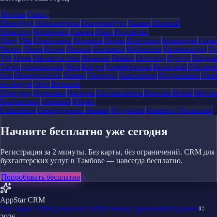
Москва
Санкт-
Петербург
Новосибирск
Екатеринбург
Казань
Нижний
Новгород
Челябинск
Самара
Омск
Ростов-на-
Дону
Уфа
Красноярск
Воронеж
Пермь
Волгоград
Краснодар
Сара
Челны
Пенза
Киров
Липецк
Балашиха
Чебоксары
Калининград
Ту
Удэ
Тверь
Магнитогорск
Иваново
Брянск
Белгород
Сургут
Влади
Тагил
Архангельск
Чита
Калуга
Симферополь
Волжский
Смоленс
Ола
Новороссийск
Химки
Таганрог
Сыктывкар
Владикавказ
Сева
на-Амуре
Орёл
Великий
Новгород
Норильск
Нальчик
Благовещенск
Королёв
Псков
Мыти
Камчатский
Армавир
Южно-
Сахалинск
Северодвинск
Абакан
Уссурийск
Каменск-Уральский
Начните бесплатно уже сегодня
Регистрация за 2 минуты. Без карты, без ограничений. CRM для
бухгалтерских услуг в Тамбове — навсегда бесплатно.
Попробовать бесплатно
AppStar CRM
Что такое CRM
Сущности CRM
Почему AppStar
Интеграции
©