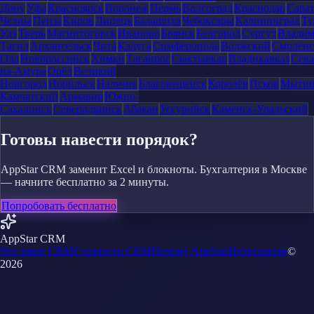
Дону
Уфа
Красноярск
Воронеж
Пермь
Волгоград
Краснодар
Сара
Челны
Пенза
Киров
Липецк
Балашиха
Чебоксары
Калининград
Ту
Удэ
Тверь
Магнитогорск
Иваново
Брянск
Белгород
Сургут
Влади
Тагил
Архангельск
Чита
Калуга
Симферополь
Волжский
Смоленс
Ола
Новороссийск
Химки
Таганрог
Сыктывкар
Владикавказ
Сева
на-Амуре
Орёл
Великий
Новгород
Норильск
Нальчик
Благовещенск
Королёв
Псков
Мыти
Камчатский
Армавир
Южно-
Сахалинск
Северодвинск
Абакан
Уссурийск
Каменск-Уральский
Готовы навести порядок?
AppStar CRM заменит Excel и блокноты. Бухгалтерия в Москве
— начните бесплатно за 2 минуты.
Попробовать бесплатно
AppStar CRM
Что такое CRM
Сущности CRM
Почему AppStar
Интеграции
©
2026