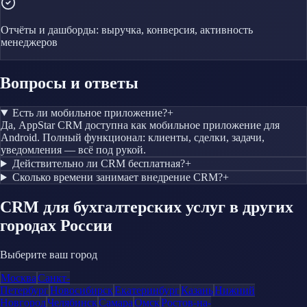
Отчёты и дашборды: выручка, конверсия, активность
менеджеров
Вопросы и ответы
Есть ли мобильное приложение?
+
Да, AppStar CRM доступна как мобильное приложение для
Android. Полный функционал: клиенты, сделки, задачи,
уведомления — всё под рукой.
Действительно ли CRM бесплатная?
+
Сколько времени занимает внедрение CRM?
+
CRM
для бухгалтерских услуг
в других
городах России
Выберите ваш город
Москва
Санкт-
Петербург
Новосибирск
Екатеринбург
Казань
Нижний
Новгород
Челябинск
Самара
Омск
Ростов-на-