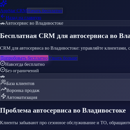
AppStar
CRM
Начать бесплатно
Назад на главную
🚗
Автосервис
во Владивостоке
Бесплатная CRM
для автосервиса
во Вл
CRM для автосервиса во Владивостоке: управляйте клиентами, 
Попробовать бесплатно
Узнать больше
Навсегда бесплатно
Без ограничений
🚗
База клиентов
Воронка продаж
Автоматизация
Проблема
автосервиса
во Владивостоке
Клиенты забывают про сезонное обслуживание и ТО, обращаютс