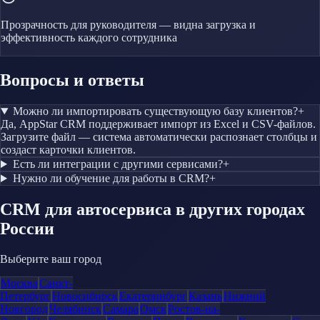
Прозрачность для руководителя — видна загрузка и
эффективность каждого сотрудника
Вопросы и ответы
Можно ли импортировать существующую базу клиентов?
+
Да, AppStar CRM поддерживает импорт из Excel и CSV-файлов.
Загрузите файл — система автоматически распознает столбцы и
создаст карточки клиентов.
Есть ли интеграции с другими сервисами?
+
Нужно ли обучение для работы в CRM?
+
CRM
для автосервиса
в других городах
России
Выберите ваш город
Москва
Санкт-
Петербург
Новосибирск
Екатеринбург
Казань
Нижний
Новгород
Челябинск
Самара
Омск
Ростов-на-