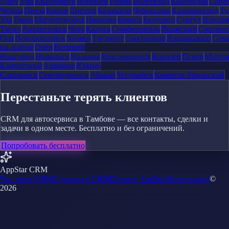
Дону
Уфа
Красноярск
Воронеж
Пермь
Волгоград
Краснодар
Сара
Челны
Пенза
Киров
Липецк
Балашиха
Чебоксары
Калининград
Ту
Удэ
Тверь
Магнитогорск
Иваново
Брянск
Белгород
Сургут
Влади
Тагил
Архангельск
Чита
Калуга
Симферополь
Волжский
Смоленс
Ола
Новороссийск
Химки
Таганрог
Сыктывкар
Владикавказ
Сева
на-Амуре
Орёл
Великий
Новгород
Норильск
Нальчик
Благовещенск
Королёв
Псков
Мыти
Камчатский
Армавир
Южно-
Сахалинск
Северодвинск
Абакан
Уссурийск
Каменск-Уральский
Перестаньте терять клиентов
CRM для автосервиса в Тамбове — все контакты, сделки и
задачи в одном месте. Бесплатно и без ограничений.
Попробовать бесплатно
AppStar CRM
Что такое CRM
Сущности CRM
Почему AppStar
Интеграции
©
2026