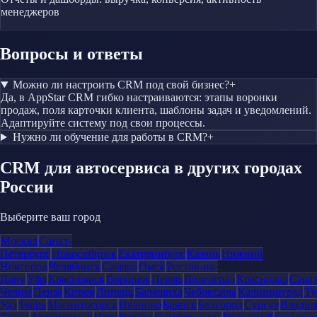
менеджеров
Вопросы и ответы
Можно ли настроить CRM под свой бизнес?
+
Да, в AppStar CRM гибко настраиваются: этапы воронки
продаж, поля карточки клиента, шаблоны задач и уведомлений.
Адаптируйте систему под свои процессы.
Нужно ли обучение для работы в CRM?
+
CRM
для автосервиса
в других городах
России
Выберите ваш город
Москва
Санкт-
Петербург
Новосибирск
Екатеринбург
Казань
Нижний
Новгород
Челябинск
Самара
Омск
Ростов-на-
Дону
Уфа
Красноярск
Воронеж
Пермь
Волгоград
Краснодар
Сара
Челны
Пенза
Киров
Липецк
Балашиха
Чебоксары
Калининград
Ту
Удэ
Тверь
Магнитогорск
Иваново
Брянск
Белгород
Сургут
Влади