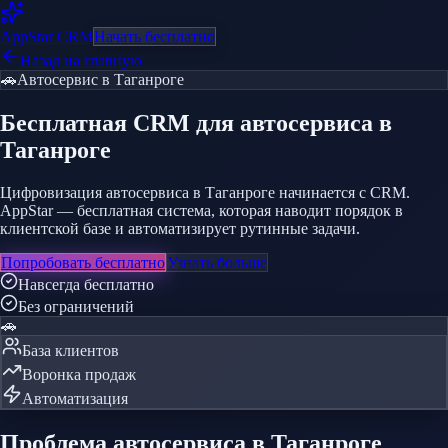
AppStar
CRM
Начать бесплатно
Назад на главную
🚗
Автосервис
в Таганроге
Бесплатная CRM
для автосервиса
в
Таганроге
Цифровизация автосервиса в Таганроге начинается с CRM.
AppStar — бесплатная система, которая наводит порядок в
клиентской базе и автоматизирует рутинные задачи.
Попробовать бесплатно
Узнать больше
Навсегда бесплатно
Без ограничений
🚗
База клиентов
Воронка продаж
Автоматизация
Проблема
автосервиса
в Таганроге