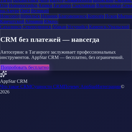
Тагил
Архангельск
Чита
Калуга
Симферополь
Волжский
Смоленс
Ола
Новороссийск
Химки
Таганрог
Сыктывкар
Владикавказ
Сева
на-Амуре
Орёл
Великий
Новгород
Норильск
Нальчик
Благовещенск
Королёв
Псков
Мыти
Камчатский
Армавир
Южно-
Сахалинск
Северодвинск
Абакан
Уссурийск
Каменск-Уральский
CRM без платежей — навсегда
Автосервис в Таганроге заслуживает профессиональных
инструментов. AppStar CRM — бесплатно, без ограничений.
Попробовать бесплатно
AppStar CRM
Что такое CRM
Сущности CRM
Почему AppStar
Интеграции
©
2026