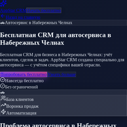
AppStar
CRM
Начать бесплатно
Назад на главную
🚗
Автосервис
в Набережных Челнах
Бесплатная CRM
для автосервиса
в
Набережных Челнах
Бесплатная CRM для бизнеса в Набережных Челнах: учёт
клиентов, сделок и задач. AppStar CRM создана специально для
автосервиса — с учётом специфики вашей отрасли.
Попробовать бесплатно
Узнать больше
Навсегда бесплатно
Без ограничений
🚗
База клиентов
Воронка продаж
Автоматизация
Проблема
автосервиса
в Набережных