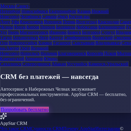
Москва
Санкт-
Петербург
Новосибирск
Екатеринбург
Казань
Нижний
Новгород
Челябинск
Самара
Омск
Ростов-на-
Дону
Уфа
Красноярск
Воронеж
Пермь
Волгоград
Краснодар
Сара
Челны
Пенза
Киров
Липецк
Балашиха
Чебоксары
Калининград
Ту
Удэ
Тверь
Магнитогорск
Иваново
Брянск
Белгород
Сургут
Влади
Тагил
Архангельск
Чита
Калуга
Симферополь
Волжский
Смоленс
Ола
Новороссийск
Химки
Таганрог
Сыктывкар
Владикавказ
Сева
на-Амуре
Орёл
Великий
Новгород
Норильск
Нальчик
Благовещенск
Королёв
Псков
Мыти
Камчатский
Армавир
Южно-
Сахалинск
Северодвинск
Абакан
Уссурийск
Каменск-Уральский
CRM без платежей — навсегда
Автосервис в Набережных Челнах заслуживает
профессиональных инструментов. AppStar CRM — бесплатно,
без ограничений.
Попробовать бесплатно
AppStar CRM
Что такое CRM
Сущности CRM
Почему AppStar
Интеграции
©