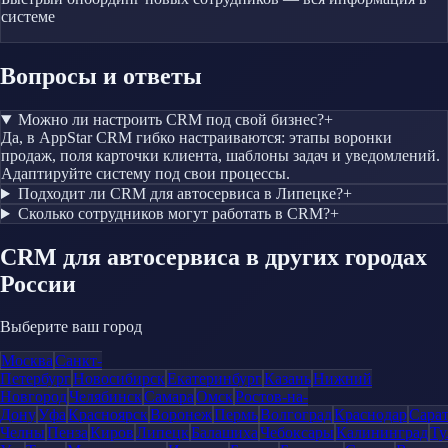
системе
Вопросы и ответы
Можно ли настроить CRM под свой бизнес?
+
Да, в AppStar CRM гибко настраиваются: этапы воронки
продаж, поля карточки клиента, шаблоны задач и уведомлений.
Адаптируйте систему под свои процессы.
Подходит ли CRM для автосервиса в Липецке?
+
Сколько сотрудников могут работать в CRM?
+
CRM
для автосервиса
в других городах
России
Выберите ваш город
Москва
Санкт-
Петербург
Новосибирск
Екатеринбург
Казань
Нижний
Новгород
Челябинск
Самара
Омск
Ростов-на-
Дону
Уфа
Красноярск
Воронеж
Пермь
Волгоград
Краснодар
Сара
Челны
Пенза
Киров
Липецк
Балашиха
Чебоксары
Калининград
Ту