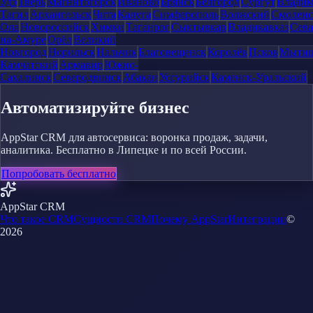
Удэ
Тверь
Магнитогорск
Иваново
Брянск
Белгород
Сургут
Влади
Тагил
Архангельск
Чита
Калуга
Симферополь
Волжский
Смоленс
Ола
Новороссийск
Химки
Таганрог
Сыктывкар
Владикавказ
Сева
на-Амуре
Орёл
Великий
Новгород
Норильск
Нальчик
Благовещенск
Королёв
Псков
Мыти
Камчатский
Армавир
Южно-
Сахалинск
Северодвинск
Абакан
Уссурийск
Каменск-Уральский
Автоматизируйте бизнес
AppStar CRM для автосервиса: воронка продаж, задачи,
аналитика. Бесплатно в Липецке и по всей России.
Попробовать бесплатно
AppStar CRM
Что такое CRM
Сущности CRM
Почему AppStar
Интеграции
©
2026