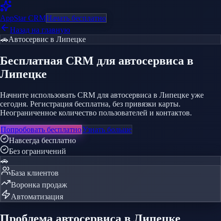
AppStar
CRM
Начать бесплатно
Назад на главную
🚗
Автосервис
в Липецке
Бесплатная CRM
для автосервиса
в
Липецке
Начните использовать CRM для автосервиса в Липецке уже
сегодня. Регистрация бесплатна, без привязки карты.
Неограниченное количество пользователей и контактов.
Попробовать бесплатно
Узнать больше
Навсегда бесплатно
Без ограничений
🚗
База клиентов
Воронка продаж
Автоматизация
Проблема
автосервиса
в Липецке