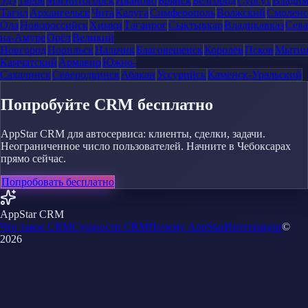
Удэ
Тверь
Магнитогорск
Иваново
Брянск
Белгород
Сургут
Влади
Тагил
Архангельск
Чита
Калуга
Симферополь
Волжский
Смоленс
Ола
Новороссийск
Химки
Таганрог
Сыктывкар
Владикавказ
Сева
на-Амуре
Орёл
Великий
Новгород
Норильск
Нальчик
Благовещенск
Королёв
Псков
Мыти
Камчатский
Армавир
Южно-
Сахалинск
Северодвинск
Абакан
Уссурийск
Каменск-Уральский
Попробуйте CRM бесплатно
AppStar CRM для автосервиса: клиенты, сделки, задачи.
Неограниченное число пользователей. Начните в Чебоксарах
прямо сейчас.
Попробовать бесплатно
AppStar CRM
Что такое CRM
Сущности CRM
Почему AppStar
Интеграции
©
2026