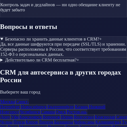
Контроль задач и дедлайнов — ни одно обещание клиенту не
будет забыто
Вопросы и ответы
Безопасно ли хранить данные клиентов в CRM?
+
Да, все данные шифруются при передаче (SSL/TLS) и хранении.
Серверы расположены в России, что соответствует требованиям
152-ФЗ о персональных данных.
Действительно ли CRM бесплатная?
+
CRM
для автосервиса
в других городах
России
Выберите ваш город
Москва
Санкт-
Петербург
Новосибирск
Екатеринбург
Казань
Нижний
Новгород
Челябинск
Самара
Омск
Ростов-на-
Дону
Уфа
Красноярск
Воронеж
Пермь
Волгоград
Краснодар
Сара
Челны
Пенза
Киров
Липецк
Балашиха
Чебоксары
Калининград
Ту