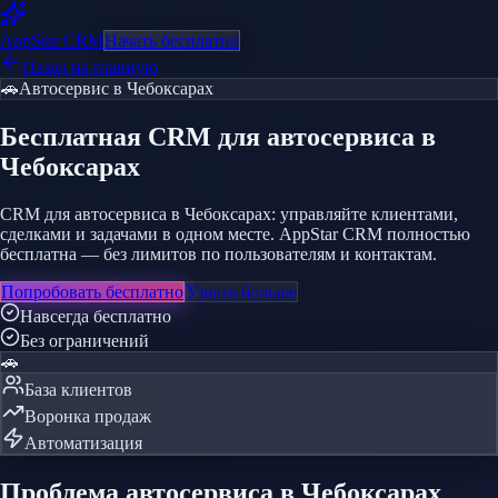
AppStar
CRM
Начать бесплатно
Назад на главную
🚗
Автосервис
в Чебоксарах
Бесплатная CRM
для автосервиса
в
Чебоксарах
CRM для автосервиса в Чебоксарах: управляйте клиентами,
сделками и задачами в одном месте. AppStar CRM полностью
бесплатна — без лимитов по пользователям и контактам.
Попробовать бесплатно
Узнать больше
Навсегда бесплатно
Без ограничений
🚗
База клиентов
Воронка продаж
Автоматизация
Проблема
автосервиса
в Чебоксарах